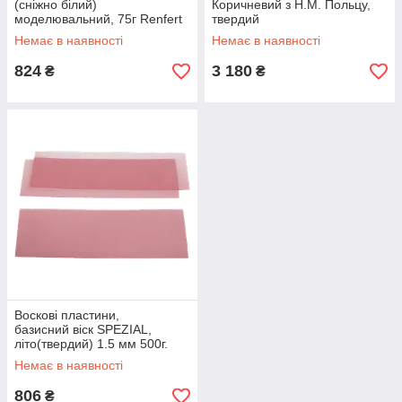
(сніжно білий)
Коричневий з Н.М. Польцу,
моделювальний, 75г Renfert
твердий
(Ренферт)
Немає в наявності
Немає в наявності
824
3 180
₴
₴
Воскові пластини,
базисний віск SPEZIAL,
літо(твердий) 1.5 мм 500г.
Yeti Dental (Німеччина).
Немає в наявності
806
₴