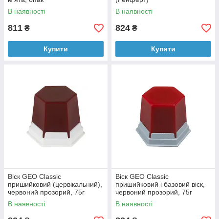
В наявності
В наявності
811
824
₴
₴
Купити
Купити
Віск GEO Classic
Віск GEO Classic
пришийковий (цервікальний),
пришийковий і базовий віск,
червоний прозорий, 75г
червоний прозорий, 75г
Renfert (Ренферт)
Renfert (Ренферт)
В наявності
В наявності