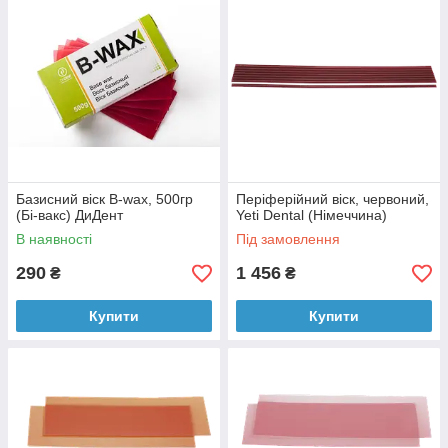
Базисний віск B-wax, 500гр
Періферійний віск, червоний,
(Бі-вакс) ДиДент
Yeti Dental (Німеччина)
В наявності
Під замовлення
290
1 456
₴
₴
Купити
Купити