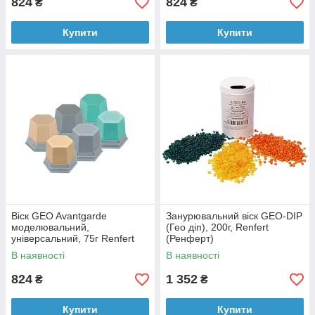
824
824
₴
₴
Купити
Купити
Віск GEO Avantgarde
Занурювальний віск GEO-DIP
моделювальний,
(Гео діп), 200г, Renfert
універсальний, 75г Renfert
(Ренферт)
(Ренферт)
В наявності
В наявності
824
1 352
₴
₴
Купити
Купити