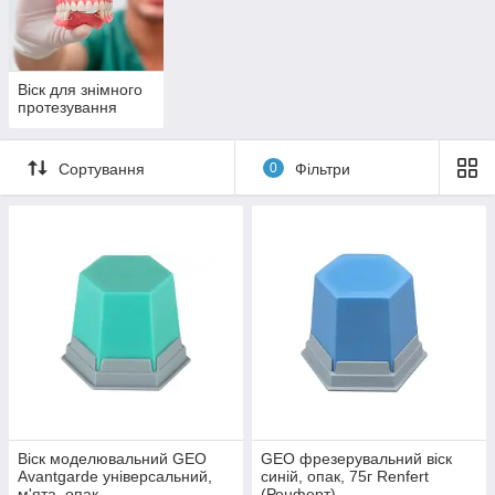
Віск для знімного
протезування
Сортування
0
Фільтри
Віск моделювальний GEO
GEO фрезерувальний віск
Avantgarde універсальний,
синій, опак, 75г Renfert
м'ята, опак
(Ренферт)