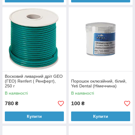
Восковий ливарний дріт GEO
(ГЕО) Renfert ( Ренферт),
Порошок оклюзійний, білий,
250 г
Yeti Dental (Німеччина)
В наявності
В наявності
780
100
₴
₴
Купити
Купити