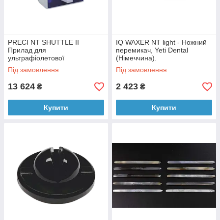
PRECI NT SHUTTLE II
IQ WAXER NT light - Ножний
Прилад для
перемикач, Yeti Dental
ультрафіолетової
(Німеччина).
полімеризації, Yeti Denta
Під замовлення
Під замовлення
(Німеччина).
13 624
2 423
₴
₴
Купити
Купити