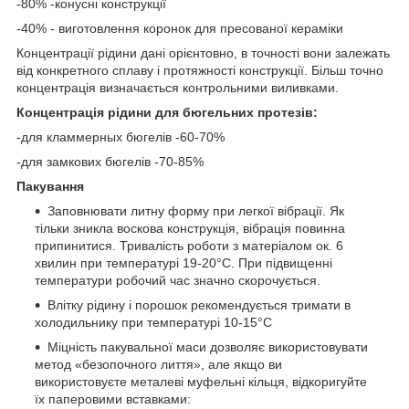
-80% -конусні конструкції
-40% - виготовлення коронок для пресованої кераміки
Концентрації рідини дані орієнтовно, в точності вони залежать
від конкретного сплаву і протяжності конструкції. Більш точно
концентрація визначається контрольними виливками.
Концентрація рідини для бюгельних протезів:
-для кламмерных бюгелів -60-70%
-для замкових бюгелів -70-85%
Пакування
Заповнювати литну форму при легкої вібрації. Як
тільки зникла воскова конструкція, вібрація повинна
припинитися. Тривалість роботи з матеріалом ок. 6
хвилин при температурі 19-20°С. При підвищенні
температури робочий час значно скорочується.
Влітку рідину і порошок рекомендується тримати в
холодильнику при температурі 10-15°С
Міцність пакувальної маси дозволяє використовувати
метод «безопочного лиття», але якщо ви
використовуєте металеві муфельні кільця, відкоригуйте
їх паперовими вставками: