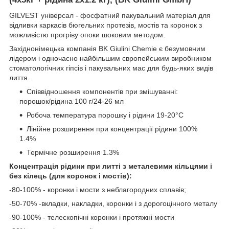
GILVEST універсал - фосфатний пакувальний матеріал для
відливки каркасів бюгельних протезів, мостів та коронок з
можливістю прогріву опоки шоковим методом.
Західнонімецька компанія BK Giulini Chemie є безумовним
лідером і одночасно найбільшим європейським виробником
стоматологічних гіпсів і пакувальних мас для будь-яких видів
лиття.
Співвідношення компонентів при змішуванні:
порошок/рідина 100 г/24-26 мл
Робоча температура порошку і рідини 19-20°С
Лінійне розширення при концентрації рідини 100%
1.4%
Термічне розширення 1.3%
Концентрація рідини при литті з металевими кільцями і
без кілець (для коронок і мостів):
-80-100% - коронки і мости з неблагородних сплавів;
-50-70% -вкладки, накладки, коронки і з дорогоцінного металу
-90-100% - телескопічні коронки і протяжні мости