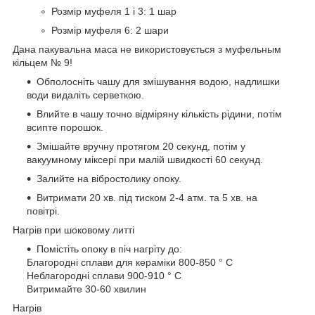
Розмір муфеля 1 і 3: 1 шар
Розмір муфеля 6: 2 шари
Дана пакувальна маса не використовується з муфельным
кільцем № 9!
Обполосніть чашу для змішування водою, надлишки
води видаліть серветкою.
Влийте в чашу точно відміряну кількість рідини, потім
всипте порошок.
Змішайте вручну протягом 20 секунд, потім у
вакуумному міксері при малій швидкості 60 секунд.
Залийте на вібростолику опоку.
Витримати 20 хв. під тиском 2-4 атм. та 5 хв. на
повітрі.
Нагрів при шоковому литті
Помістіть опоку в піч нагріту до:
Благородні сплави для кераміки 800-850 ° С
Неблагородні сплави 900-910 ° С
Витримайте 30-60 хвилин
Нагрів