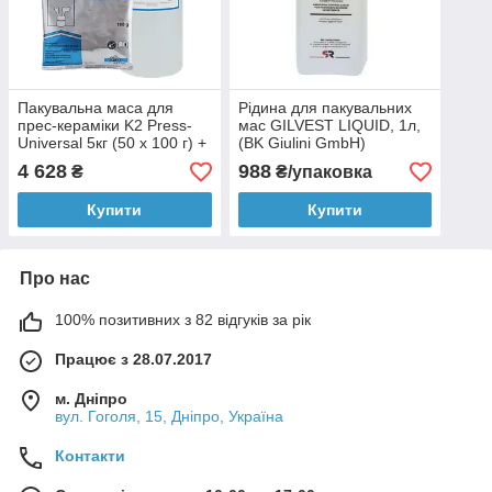
Пакувальна маса для
Рідина для пакувальних
прес-кераміки K2 Press-
мас GILVEST LIQUID, 1л,
Universal 5кг (50 x 100 г) +
(BK Giulini GmbH)
1000мл. Yeti Dental
4 628
988
₴
₴/упаковка
(Німеччина)
Купити
Купити
Про нас
100% позитивних з 82 відгуків за рік
Працює з 28.07.2017
м. Дніпро
вул. Гоголя, 15, Дніпро, Україна
Контакти