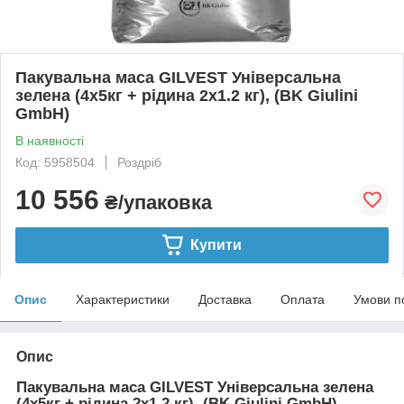
Пакувальна маса GILVEST Універсальна
зелена (4х5кг + рідина 2x1.2 кг), (BK Giulini
GmbH)
В наявності
Код: 5958504
Роздріб
10 556
₴/упаковка
Купити
Опис
Характеристики
Доставка
Оплата
Умови п
Опис
Пакувальна маса GILVEST Універсальна зелена
(4х5кг + рідина 2x1.2 кг), (BK Giulini GmbH)