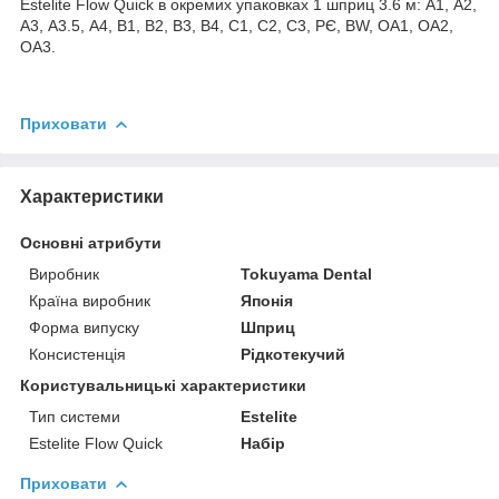
Estelite Flow Quick в окремих упаковках 1 шприц 3.6 м: А1, А2,
А3, А3.5, А4, В1, В2, В3, В4, С1, С2, С3, РЄ, BW, OA1, OA2,
OA3.
Приховати
Характеристики
Основні атрибути
Виробник
Tokuyama Dental
Країна виробник
Японія
Форма випуску
Шприц
Консистенція
Рідкотекучий
Користувальницькі характеристики
Тип системи
Estelite
Estelite Flow Quick
Набір
Приховати