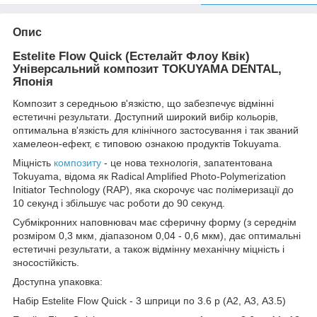
Опис
Estelite Flow Quick (Естелайт Флоу Квік)
Універсальний композит TOKUYAMA DENTAL,
Японія
Композит з середньою в'язкістю, що забезпечує відмінні
естетичні результати. Доступний широкий вибір кольорів,
оптимальна в'язкість для клінічного застосування і так званий
хамелеон-ефект, є типовою ознакою продуктів Tokuyama.
Міцність
композиту
- це нова технологія, запатентована
Tokuyama, відома як Radical Amplified Photo-Polymerization
Initiator Technology (RAP), яка скорочує час полімеризації до
10 секунд і збільшує час роботи до 90 секунд.
Субмікронних наповнювач має сферичну форму (з середнім
розміром 0,3 мкм, діапазоном 0,04 - 0,6 мкм), дає оптимальні
естетичні результати, а також відмінну механічну міцність і
зносостійкість.
Доступна упаковка:
Набір Estelite Flow Quick - 3 шприци по 3.6 р (А2, А3, А3.5)