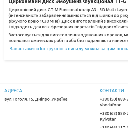
Цирконієвий диск Эмоушенз Функціонал TT-GT-M
Цирконієвий диск GT-M Funcional колір A3 - 3D Multi Lay
(інтенсивність забарвлення змінюється від шийки до ріжу
ріжучого краю 1030 МПа). Диск виготовлений з високоякі
і підходить для всіх фрезерних верстатів "відкритої сист
Застосовується для виготовлення одиночних коронок, мос
полноанатомических робіт з або без подальшого нанесен
Завантажити Інструкцію з випалу можна за цим пос
вул. Гоголя, 15, Дніпро, Україна
+380 (50) 888-
Voodafone
+380 (68) 888-
Kyivstar
+380 (66) 117-