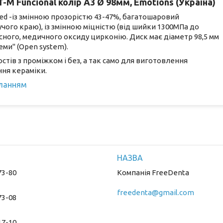
 Funcional колір A3 Ø 98мм, Emotions (Україна)
ered -із змінною прозорістю 43-47%, багатошаровий
чого краю), із змінною міцністю (від шийки 1300МПа до
сного, медичного оксиду цирконію. Диск має діаметр 98,5 мм
еми" (Open system).
тів з проміжком і без, а так само для виготовлення
ня кераміки.
иланням
73-80
Компанія FreeDenta
freedenta@gmail.com
73-08
17-10