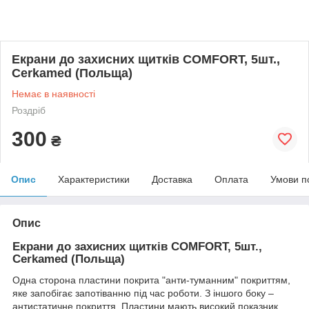
Екрани до захисних щитків COMFORT, 5шт.,
Cerkamed (Польща)
Немає в наявності
Роздріб
300
₴
Опис
Характеристики
Доставка
Оплата
Умови п
Опис
Екрани до захисних щитків COMFORT, 5шт.,
Cerkamed (Польща)
Одна сторона пластини покрита "анти-туманним" покриттям,
яке запобігає запотіванню під час роботи. З іншого боку –
антистатичне покриття. Пластини мають високий показник