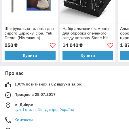
Шліфувальна головка для
Набір алмазних каменців
Алма
сирого циркону, сіра, Yeti
для обробки спеченого
обро
Dental (Німеччина)
оксіду циркону Stone Kit
цирк
12 Panther (Німеччина)
(Нім
250
14 040
1 8
₴
₴
Купити
Купити
Про нас
100% позитивних з 82 відгуків за рік
Працює з 28.07.2017
м. Дніпро
вул. Гоголя, 15, Дніпро, Україна
Контакти