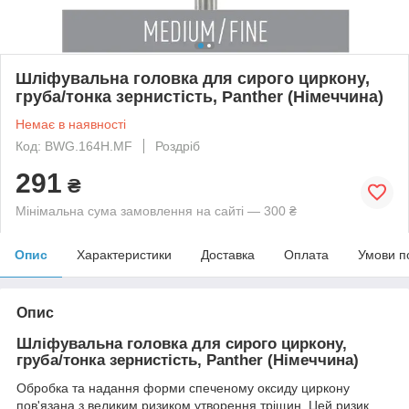
Шліфувальна головка для сирого циркону,
груба/тонка зернистість, Panther (Німеччина)
Немає в наявності
Код: BWG.164H.MF
Роздріб
291
₴
Мінімальна сума замовлення на сайті — 300 ₴
Опис
Характеристики
Доставка
Оплата
Умови п
Опис
Шліфувальна головка для сирого циркону,
груба/тонка зернистість, Panther (Німеччина)
Обробка та надання форми спеченому оксиду циркону
пов'язана з великим ризиком утворення тріщин. Цей ризик