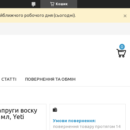
Кошик
айближчого робочого дня (сьогодні).
СТАТТІ
ПОВЕРНЕННЯ ТА ОБМІН
апруги воску
мл, Yeti
повернення товару протягом 14