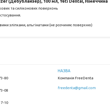
zer (Дебублайзер), 100 мл, Yeti Dental, Німеччина
кових та силіконових поверхонь
астосування.
овими зліпками, альгінатами (не розчиняє поверхню)
73-80
Компанія FreeDenta
freedenta@gmail.com
73-08
17-10