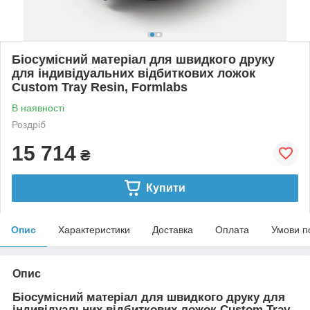
Біосумісний матеріал для швидкого друку
для індивідуальних відбиткових ложок
Custom Tray Resin, Formlabs
В наявності
Роздріб
15 714
₴
Купити
Опис
Характеристики
Доставка
Оплата
Умови п
Опис
Біосумісний матеріал для швидкого друку для
індивідуальних відбиткових ложок Custom Tray