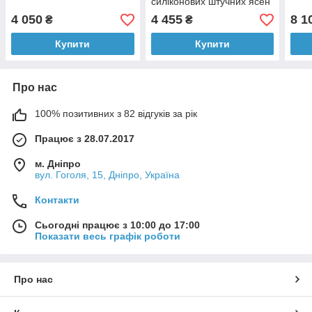
силіконових штучних ясен
Flexible 80A Resin (V1),
4 050
4 455
8 1
₴
₴
Formlabs
Купити
Купити
Про нас
100% позитивних з 82 відгуків за рік
Працює з 28.07.2017
м. Дніпро
вул. Гоголя, 15, Дніпро, Україна
Контакти
Сьогодні працює з 10:00 до 17:00
Показати весь графік роботи
Про нас