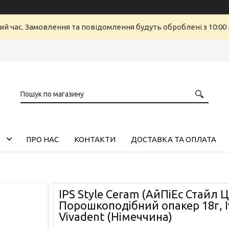
ий час. Замовлення та повідомлення будуть оброблені з 10:00 
ПРО НАС
КОНТАКТИ
ДОСТАВКА ТА ОПЛАТА
IPS Style Ceram (АйПіЕс Стайл Ц
Порошкоподібний опакер 18г, I
Vіvadent (Німеччина)