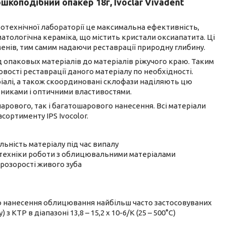
ошкоподібний опакер 18г, Ivoclar Vіvadent
ботехнічної лабораторії це максимальна ефективність,
оматологічна кераміка, що містить кристали оксиапатита. Ці
нів, тим самим надаючи реставрації природну глибину.
д опаковых матеріалів до матеріалів ріжучого краю. Таким
ості реставрації даного матеріалу по необхідності.
ріалі, а також скоординовані склофази наділяють цю
тниками і оптичними властивостями.
шарового, так і багатошарового нанесення. Всі матеріали
сортименту IPS Ivocolor.
льність матеріалу під час випалу
і техніки роботи з облицювальними матеріалами
розорості живого зуба
о нанесення облицювання найбільш часто застосовуваних
КТР в діапазоні 13,8 – 15,2 х 10-6/K (25 – 500°C)