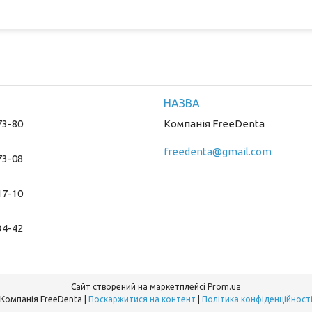
73-80
Компанія FreeDenta
freedenta@gmail.com
73-08
17-10
34-42
Сайт створений на маркетплейсі
Prom.ua
Компанія FreeDenta |
Поскаржитися на контент
|
Політика конфіденційност