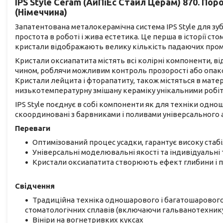
IPS Style Ceram (АйПіЕс Стайл Церам) 870. Пор
(Німеччина)
Запатентована металокерамічна система IPS Style для зу
простота в роботі і жива естетика. Це перша в історії ст
кристали відображають велику кількість падаючих проме
Кристали оксиапатита містять всі колірні компоненти, ві
чином, роблячи можливим контроль прозорості або опаков
Кристали лейцита і фторапатиту, також містяться в мате
низькотемпературну змішану кераміку унікальними робі
IPS Style поєднує в собі компоненти як для техніки одно
скоординовані з барвниками і поливами універсального а
Переваги
Оптимізований процес усадки, гарантує високу стабі
Універсальні моделювальні якості та індивідуальн
Кристали оксиапатита створюють ефект глибини і п
Свідчення
Традиційна техніка одношарового і багатошаровог
стоматологічних сплавів (включаючи гальванотехнику) з 
Вініри на вогнетривких куксах