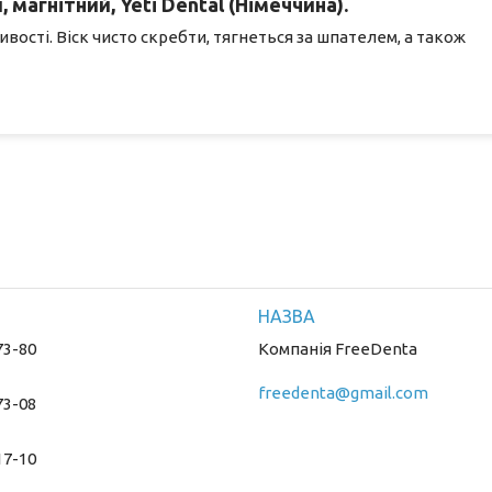
магнітний, Yeti Dental (Німеччина).
вості. Віск чисто скребти, тягнеться за шпателем, а також
73-80
Компанія FreeDenta
freedenta@gmail.com
73-08
17-10