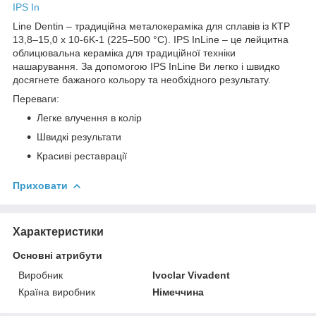
IPS In
Line Dentin – традиційна металокераміка для сплавів із КТР
13,8–15,0 x 10-6K-1 (225–500 °C). IPS InLine – це лейцитна
облицювальна кераміка для традиційної техніки
нашарування. За допомогою IPS InLine Ви легко і швидко
досягнете бажаного кольору та необхідного результату.
Переваги:
Легке влучення в колір
Швидкі результати
Красиві реставрації
Приховати
Характеристики
Основні атрибути
Виробник
Ivoclar Vіvadent
Країна виробник
Німеччина