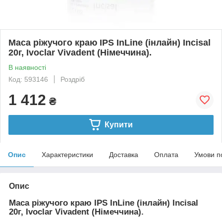
Маса ріжучого краю IPS InLine (інлайн) Incisal
20г, Ivoclar Vivadent (Німеччина).
В наявності
Код: 593146
Роздріб
1 412
₴
Купити
Опис
Характеристики
Доставка
Оплата
Умови п
Опис
Маса ріжучого краю IPS InLine (інлайн) Incisal
20г, Ivoclar Vivadent (Німеччина).