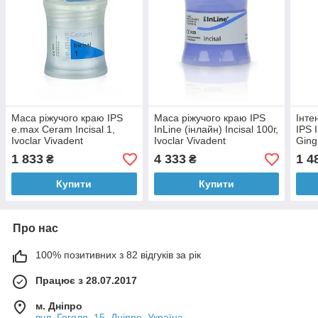
Маса ріжучого краю IPS
Маса ріжучого краю IPS
Інте
e.max Ceram Incisal 1,
InLine (інлайн) Incisal 100г,
IPS 
Ivoclar Vivadent
Ivoclar Vivadent
Ging
(Німеччина).
(Німеччина).
(Нім
1 833
4 333
1 4
₴
₴
Купити
Купити
Про нас
100% позитивних з 82 відгуків за рік
Працює з 28.07.2017
м. Дніпро
вул. Гоголя, 15, Дніпро, Україна