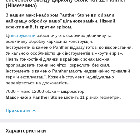
(Німеччина)
З нашим максі-набором Panther Stone ви обрали
найкращу обробку вашої цільнокераміки. Ніжний,
ефективний, із крутим зрізом.
Ці
інструменти
забезпечують особливо дбайливу та
ефективну обробку каркасних конструкцій.
Інструменти із каменю Panther відразу готові до вікористання.
Унікальною особливістю цих інструментів є «крутий зріз».
Навіть тонкостінні ділянки в крайових зонах можна
пропрацювати гранично чітко і окреслити без скал.
Інструменти з каменю Panther мають надзвичайно тривалий
термін експлуатації. Кожен інструмент індивідуально
перевіряється на досконалість.
7000 – макс.12000 об/хв – мікромотор.
Максі-набір Panther Stone
містить 11 різних геометрій.
Приховати
Характеристики