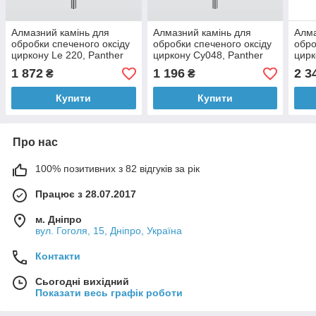
Алмазний камінь для
Алмазний камінь для
Алма
обробки спеченого оксіду
обробки спеченого оксіду
обро
циркону Le 220, Panther
циркону Cy048, Panther
цирк
(Німеччина)
(Німеччина)
(Нім
1 872
1 196
2 3
₴
₴
Купити
Купити
Про нас
100% позитивних з 82 відгуків за рік
Працює з 28.07.2017
м. Дніпро
вул. Гоголя, 15, Дніпро, Україна
Контакти
Сьогодні вихідний
Показати весь графік роботи