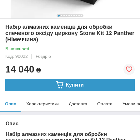
Набір алмазних каменців для обробки
спеченого оксіду циркону Stone Kit 12 Panther
(Німеччина)
В наявності
Код: 90022
Роздріб
14 040
₴
Купити
Опис
Характеристики
Доставка
Оплата
Умови п
Опис
Набір алмазних каменців для обробки
спеченого оксіду циркону Stone Kit 12 Panther