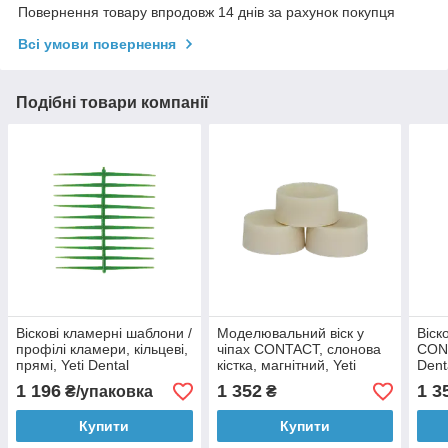
Повернення товару впродовж 14 днів за рахунок покупця
Всі умови повернення
Подібні товари компанії
Віскові кламерні шаблони /
Моделювальний віск у
Віско
профілі кламери, кільцеві,
чіпах CONTACT, слонова
CONT
прямі, Yeti Dental
кістка, магнітний, Yeti
Dent
(Німеччина).
Dental (Німеччина).
1 196
1 352
1 3
₴/упаковка
₴
Купити
Купити