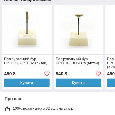
Полірувальний бур
Полірувальний бур
Полі
UPTF03, UPCERA (Китай)
UPTF10, UPCERA (Китай)
UPH
(Кит
450
540
450
₴
₴
Купити
Купити
Про нас
100% позитивних з 82 відгуків за рік