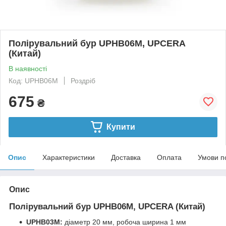
Полірувальний бур UPHB06М, UPCERA
(Китай)
В наявності
Код: UPHB06М
Роздріб
675
₴
Купити
Опис
Характеристики
Доставка
Оплата
Умови п
Опис
Полірувальний бур UPHB06М, UPCERA (Китай)
UPHB03M:
діаметр 20 мм, робоча ширина 1 мм