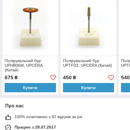
Полірувальний бур
Полірувальний бур
Полі
UPHB06М, UPCERA
UPTF03, UPCERA (Китай)
UPTF
(Китай)
675
450
540
₴
₴
Купити
Купити
Про нас
100% позитивних з 82 відгуків за рік
Працює з 28.07.2017