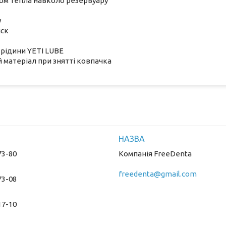
ом тепла навколо резервуару
у
іск
рідини YETI LUBE
 матеріал при знятті ковпачка
73-80
Компанія FreeDenta
freedenta@gmail.com
73-08
17-10