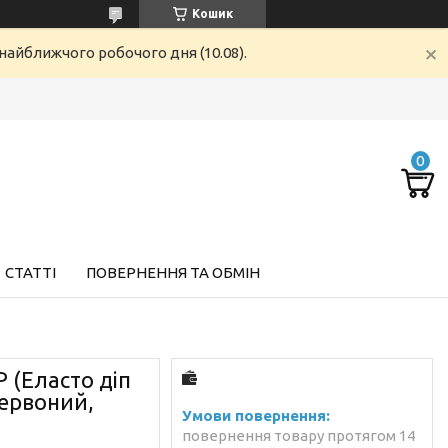
Кошик
найближчого робочого дня (10.08).
СТАТТІ
ПОВЕРНЕННЯ ТА ОБМІН
 (Еласто діп
червоний,
повернення товару протягом 14