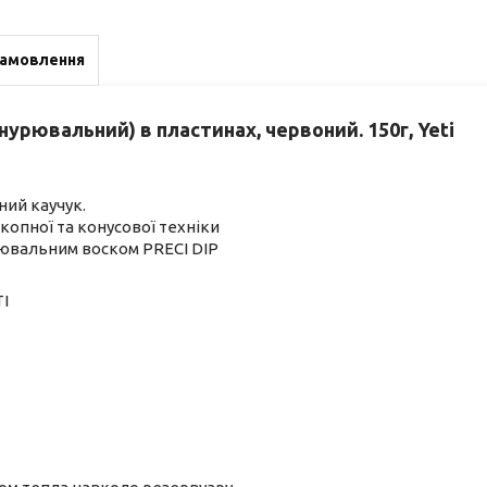
замовлення
урювальний) в пластинах, червоний. 150г, Yeti
ний каучук.
опної та конусової техніки
рювальним воском PRECI DIP
I