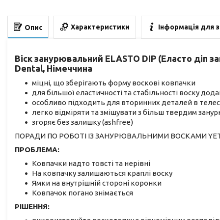
Характеристики
Інформація для 
Опис
Віск занурювальний ELASTO DIP (Еласто діп зан
Dental, Німеччина
міцні, що зберігають форму воскові ковпачки
для більшої еластичності та стабільності воску дода
особливо підходить для вторинних деталей в телеск
легко відміряти та змішувати з більш твердим зану
згоряє без залишку (ashfree)
ПОРАДИ ПО РОБОТІ ІЗ ЗАНУРЮВАЛЬНИМИ ВОСКАМИ YET
ПРОБЛЕМА:
Ковпачки надто товсті та нерівні
На ковпачку залишаються краплі воску
Ямки на внутрішній стороні коронки
Ковпачок погано знімається
РІШЕННЯ: