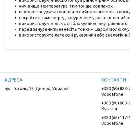
використовуйте воскотопку з рівномірним розподіл
чим вище температура, тим тонше ковпачок
швидко занурити і повільно вийняти штампік з воск
нагрійте штамп перед зануренням у розплавлений в
використовуйте віск для блокування внутрішнього
перед зануренням нанесіть тонким шаром ізолюючу 
використовуйте латексні рукавички або аналогічний
вул. Гоголя, 15, Дніпро, Україна
+380 (50) 888-
Voodafone
+380 (68) 888-
Kyivstar
+380 (66) 117-
Voodafone