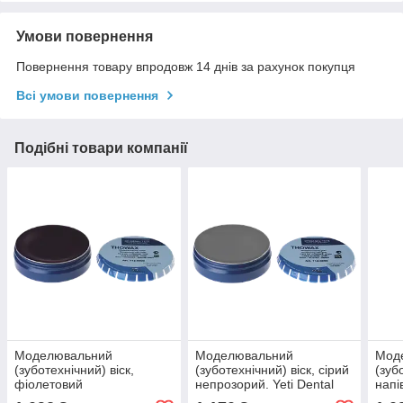
Умови повернення
Повернення товару впродовж 14 днів за рахунок покупця
Всі умови повернення
Подібні товари компанії
Моделювальний
Моделювальний
Мод
(зуботехнічний) віск,
(зуботехнічний) віск, сірий
(зуб
фіолетовий
непрозорий. Yeti Dental
напі
напівпрозорий. Yeti Dental
THOWAX (Товакс), 70 г
THOW