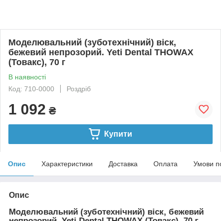
Моделювальний (зуботехнічний) віск,
бежевий непрозорий. Yeti Dental THOWAX
(Товакс), 70 г
В наявності
Код: 710-0000
Роздріб
1 092
₴
Купити
Опис
Характеристики
Доставка
Оплата
Умови п
Опис
Моделювальний (зуботехнічний) віск, бежевий
непрозорий. Yeti Dental THOWAX (Товакс), 70 г