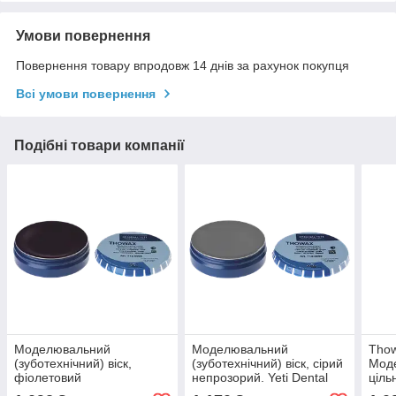
Умови повернення
Повернення товару впродовж 14 днів за рахунок покупця
Всі умови повернення
Подібні товари компанії
Моделювальний
Моделювальний
Tho
(зуботехнічний) віск,
(зуботехнічний) віск, сірий
Моде
фіолетовий
непрозорий. Yeti Dental
ціль
напівпрозорий. Yeti Dental
THOWAX (Товакс), 70 г
(Тов