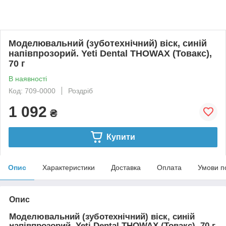
Моделювальний (зуботехнічний) віск, синій
напівпрозорий. Yeti Dental THOWAX (Товакс),
70 г
В наявності
Код: 709-0000
Роздріб
1 092
₴
Купити
Опис
Характеристики
Доставка
Оплата
Умови п
Опис
Моделювальний (зуботехнічний) віск, синій
напівпрозорий. Yeti Dental THOWAX (Товакс), 70 г