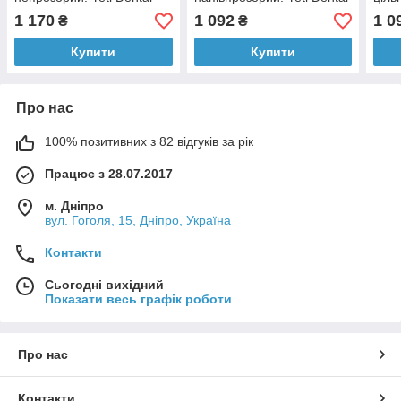
THOWAX (Товакс), 70 г
THOWAX (Товакс), 70 г
(Тов
1 170
1 092
1 0
₴
₴
Купити
Купити
Про нас
100% позитивних з 82 відгуків за рік
Працює з 28.07.2017
м. Дніпро
вул. Гоголя, 15, Дніпро, Україна
Контакти
Сьогодні вихідний
Показати весь графік роботи
Про нас
Контакти