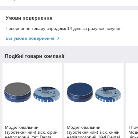
Умови повернення
Повернення товару впродовж 14 днів за рахунок покупця
Всі умови повернення
Подібні товари компанії
Моделювальний
Моделювальний
Tho
(зуботехнічний) віск, сірий
(зуботехнічний) віск, синій
Моде
непрозорий. Yeti Dental
напівпрозорий. Yeti Dental
ціль