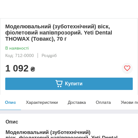
Моделювальний (зуботехнічний) віск,
фіолетовий напівпрозорий. Yeti Dental
THOWAX (Товакс), 70 г
В наявності
Код: 712-0000
Роздріб
1 092
₴
Купити
Опис
Характеристики
Доставка
Оплата
Умови п
Опис
Моделювальний (зуботехнічний)
віск, фіолетовий напівпрозорий. Yeti Dental