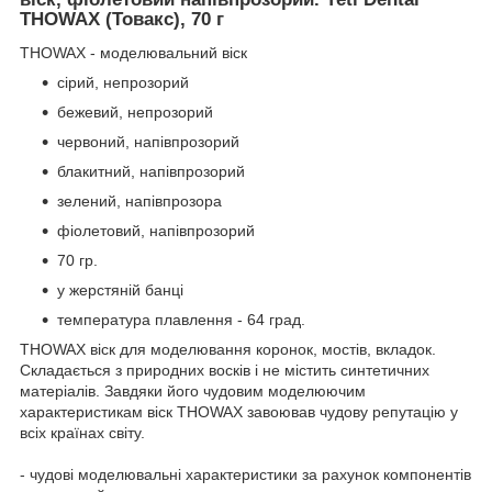
THOWAX (Товакс), 70 г
THOWAX - моделювальний віск
сірий, непрозорий
бежевий, непрозорий
червоний, напівпрозорий
блакитний, напівпрозорий
зелений, напівпрозора
фіолетовий, напівпрозорий
70 гр.
у жерстяній банці
температура плавлення - 64 град.
THOWAX віск для моделювання коронок, мостів, вкладок.
Складається з природних восків і не містить синтетичних
матеріалів. Завдяки його чудовим моделюючим
характеристикам віск THOWAX завоював чудову репутацію у
всіх країнах світу.
- чудові моделювальні характеристики за рахунок компонентів