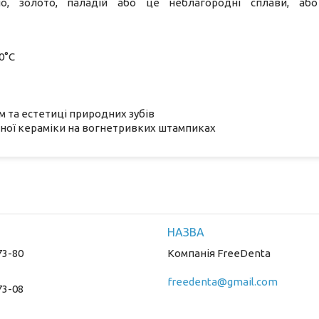
бло, золото, паладій або це неблагородні сплави, або
0°C
м та естетиці природних зубів
ної кераміки на вогнетривких штампиках
73-80
Компанія FreeDenta
freedenta@gmail.com
73-08