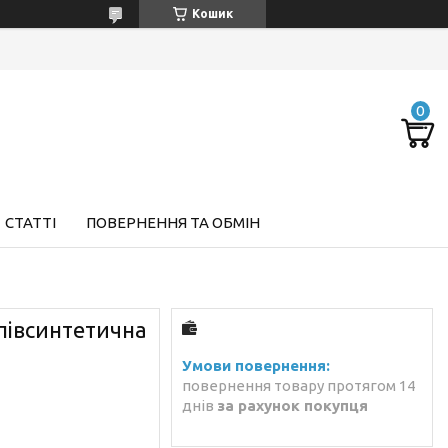
Кошик
СТАТТІ
ПОВЕРНЕННЯ ТА ОБМІН
апівсинтетична
повернення товару протягом 14
днів
за рахунок покупця