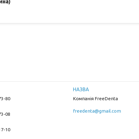
ина)
73-80
Компанія FreeDenta
freedenta@gmail.com
73-08
17-10