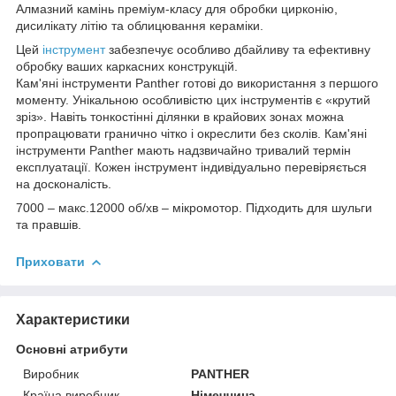
Алмазний камінь преміум-класу для обробки цирконію,
дисилікату літію та облицювання кераміки.
Цей
інструмент
забезпечує особливо дбайливу та ефективну
обробку ваших каркасних конструкцій.
Кам'яні інструменти Panther готові до використання з першого
моменту. Унікальною особливістю цих інструментів є «крутий
зріз». Навіть тонкостінні ділянки в крайових зонах можна
пропрацювати гранично чітко і окреслити без сколів. Кам'яні
інструменти Panther мають надзвичайно тривалий термін
експлуатації. Кожен інструмент індивідуально перевіряється
на досконалість.
7000 – макс.12000 об/хв – мікромотор. Підходить для шульги
та правшів.
Приховати
Характеристики
Основні атрибути
Виробник
PANTHER
Країна виробник
Німеччина