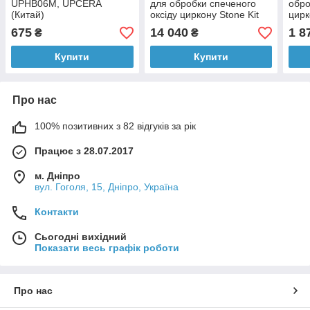
UPHB06М, UPCERA
для обробки спеченого
обро
(Китай)
оксіду циркону Stone Kit
цирк
12 Panther (Німеччина)
(Нім
675
14 040
1 8
₴
₴
Купити
Купити
Про нас
100% позитивних з 82 відгуків за рік
Працює з 28.07.2017
м. Дніпро
вул. Гоголя, 15, Дніпро, Україна
Контакти
Сьогодні вихідний
Показати весь графік роботи
Про нас