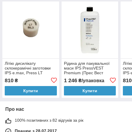
Літію дисилікату
Рідина для пакувальної
Літі
склокерамічні заготовки
маси IPS PressVEST
скло
IPS e.max, Press LT
Premium (Прес Вест
IPS 
(таблетки для пресу).
Преміум) 1л, Ivoclar
(таб
810
1 246
810
₴
₴/упаковка
Ivoclar Vivadent
Ivoc
(Німеччина)
(Нім
Купити
Купити
Про нас
100% позитивних з 82 відгуків за рік
Працює з 28.07.2017