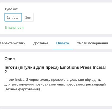
1уп/5шт
1уп/5шт
1шт
В наявності
Характеристики
Доставка
Оплата
Умови повернення
Опис
Інготи (пігулки для преса) Emotions Press Incisal
2
Інготи Incisal 2 через високу прозорість ідеально підходять
для виготовлення повноанатомічних пресованих реставрацій
(техніка фарбування).