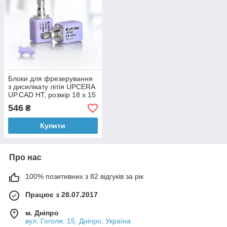
Блоки для фрезерування
з дисилікату літія UPCERA
UP.CAD HT, розмір 18 x 15
x 13мм, низька
546
₴
транслюцентність.
Купити
Про нас
100% позитивних з 82 відгуків за рік
Працює з 28.07.2017
м. Дніпро
вул. Гоголя, 15, Дніпро, Україна