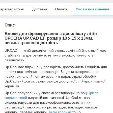
арактеристики
Доставка
Оплата
Умови повернення
Опис
Блоки для фрезерування з дисилікату літія
UPCERA UP.CAD LT, розмір 18 x 15 x 13мм,
низька транслюцентність.
UP.CAD — літій-дисилікатний склокерамічний блок, який має
стабільну та довговічну естетику з високою точністю в
результатах.
Up.Cad має підвищену прозорість, довговічність і міцність для
повних анатомічних реставрацій. Завдяки використанню
нових технологій і оптимізованим параметрам обробки
Up.Cad вийшов за рамки раніше доступної літій-дисилікатної
кераміки.
Up.Cad популярний у системі реставрацій на боц
і крісла
завдяки своїй
видатній естетичності. Up.Cad можна
використовувати для високоефективних естетичних
реставрацій, таких як: вініри, вкладки, накладки, часткові
коронки, передні коронки,
задні коронки т
ощо.