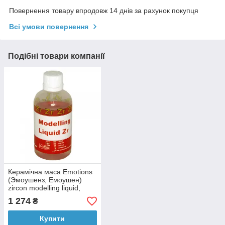
Повернення товару впродовж 14 днів за рахунок покупця
Всі умови повернення
Подібні товари компанії
Керамічна маса Emotions
(Эмоушенз, Емоушен)
zircon modelling liquid,
циркон моделировочная
1 274
₴
рідина 100 мл
Купити