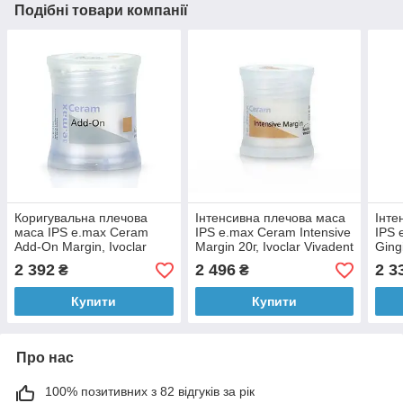
Подібні товари компанії
Коригувальна плечова
Інтенсивна плечова маса
Інте
маса IPS e.max Ceram
IPS e.max Ceram Intensive
IPS 
Add-On Margin, Ivoclar
Margin 20г, Ivoclar Vivadent
Ging
Vivadent (Німеччина).
(Німеччина).
(Нім
2 392
2 496
2 3
₴
₴
Купити
Купити
Про нас
100% позитивних з 82 відгуків за рік