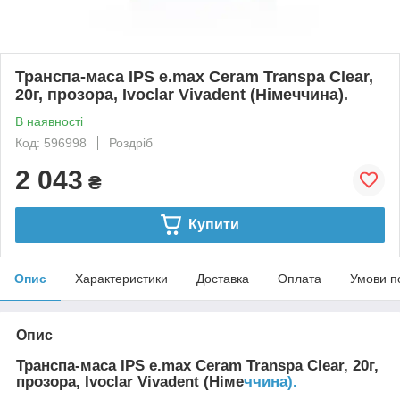
Транспа-маса IPS e.max Ceram Transpa Clear,
20г, прозора, Ivoclar Vivadent (Німеччина).
В наявності
Код: 596998
Роздріб
2 043
₴
Купити
Опис
Характеристики
Доставка
Оплата
Умови п
Опис
Транспа-маса IPS e.max Ceram Transpa Clear, 20г,
прозора, Ivoclar Vivadent (Німе
ччина).