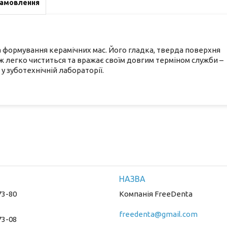
замовлення
 формування керамічних мас. Його гладка, тверда поверхня
ож легко чиститься та вражає своїм довгим терміном служби –
 зуботехнічній лабораторії.
73-80
Компанія FreeDenta
freedenta@gmail.com
73-08