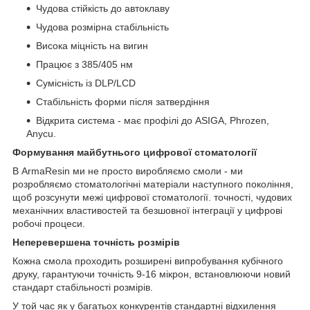
Чудова стійкість до автоклаву
Чудова розмірна стабільність
Висока міцність на вигин
Працює з 385/405 нм
Сумісність із DLP/LCD
Стабільність форми після затвердіння
Відкрита система - має профілі до ASIGA, Phrozen,
Anycu.
Формування майбутнього цифрової стоматології
В ArmaResin ми не просто виробляємо смоли - ми
розробляємо стоматологічні матеріали наступного покоління,
щоб розсунути межі цифрової стоматології. точності, чудових
механічних властивостей та безшовної інтеграції у цифрові
робочі процеси.
Неперевершена точність розмірів
Кожна смола проходить розширені випробування кубічного
друку, гарантуючи точність 9-16 мікрон, встановлюючи новий
стандарт стабільності розмірів.
У той час як у багатьох конкурентів стандартні відхилення