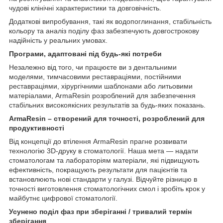
чудові клінічні характеристики та довговічність.
Додаткові випробування, такі як водопоглинання, стабільність
кольору та аналіз поділу фаз забезпечують довгострокову
надійність у реальних умовах.
Програми, адаптовані під будь-які потреби
Незалежно від того, чи працюєте ви з дентальними
моделями, тимчасовими реставраціями, постійними
реставраціями, хірургічними шаблонами або литьовими
матеріалами, ArmaResin розроблений для забезпечення
стабільних високоякісних результатів за будь-яких показань.
ArmaResin – створений для точності, розроблений для
продуктивності
Від концепції до втілення ArmaResin прагне розвивати
технологію 3D-друку в стоматології. Наша мета — надати
стоматологам та лабораторіям матеріали, які підвищують
ефективність, покращують результати для пацієнтів та
встановлюють нові стандарти у галузі. Відчуйте різницю в
точності виготовлення стоматологічних смол і зробіть крок у
майбутнє цифрової стоматології.
Усунено поділ фаз при зберіганні / тривалий термін
зберігання