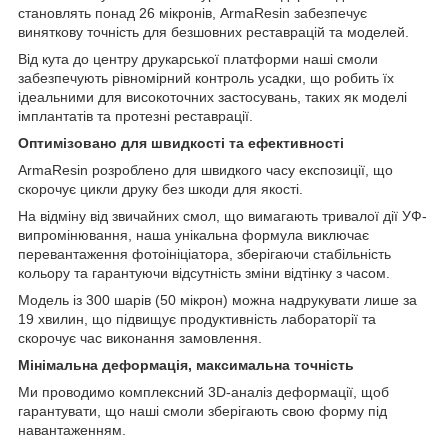
становлять понад 26 мікронів, ArmaResin забезпечує
виняткову точність для безшовних реставрацій та моделей.
Від кута до центру друкарської платформи наші смоли
забезпечують рівномірний контроль усадки, що робить їх
ідеальними для високоточних застосувань, таких як моделі
імплантатів та протезні реставрації.
Оптимізовано для швидкості та ефективності
ArmaResin розроблено для швидкого часу експозиції, що
скорочує цикли друку без шкоди для якості.
На відміну від звичайних смол, що вимагають тривалої дії УФ-
випромінювання, наша унікальна формула виключає
перевантаження фотоініціатора, зберігаючи стабільність
кольору та гарантуючи відсутність зміни відтінку з часом.
Модель із 300 шарів (50 мікрон) можна надрукувати лише за
19 хвилин, що підвищує продуктивність лабораторії та
скорочує час виконання замовлення.
Мінімальна деформація, максимальна точність
Ми проводимо комплексний 3D-аналіз деформації, щоб
гарантувати, що наші смоли зберігають свою форму під
навантаженням.