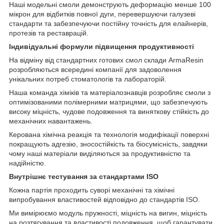
Наші модельні смоли демонструють деформацію менше 100
мікрон для відбитків повної дуги, перевершуючи галузеві
стандарти та забезпечуючи постійну точність для елайнерів,
протезів та реставрацій.
Індивідуальні формули підвищення продуктивності
На відміну від стандартних готових смол склади ArmaResin
розробляються всередині компанії для задоволення
унікальних потреб стоматологів та лабораторій.
Наша команда хіміків та матеріалознавців розробляє смоли з
оптимізованими полімерними матрицями, що забезпечують
високу міцність, чудове подовження та виняткову стійкість до
механічних навантажень.
Керована хімічна реакція та технологія модифікації поверхні
покращують адгезію, зносостійкість та біосумісність, завдяки
чому наші матеріали виділяються за продуктивністю та
надійністю.
Внутрішнє тестування за стандартами ISO
Кожна партія проходить суворі механічні та хімічні
випробування властивостей відповідно до стандартів ISO.
Ми вимірюємо модуль пружності, міцність на вигин, міцність
на розтягування та властивості подовження, щоб гарантувати