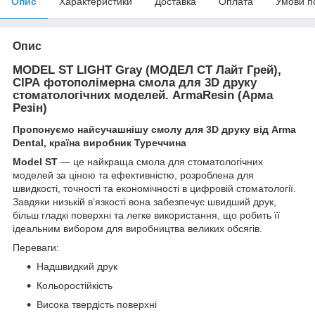
Опис
Характеристики
Доставка
Оплата
Умови п
Опис
MODEL ST LIGHT Gray (МОДЕЛ СТ Лайт Грей),
СІРА фотополімерна смола для 3D друку
стоматологічних моделей. ArmaResin (Арма
Резін)
Пропонуємо найсучашнішу смолу для 3D друку від Arma
Dental, країна виробник Туреччина
Мodel ST
— це найкраща смола для стоматологічних
моделей за ціною та ефективністю, розроблена для
швидкості, точності та економічності в цифровій стоматології.
Завдяки низькій в’язкості вона забезпечує швидший друк,
більш гладкі поверхні та легке використання, що робить її
ідеальним вибором для виробництва великих обсягів.
Переваги:
Надшвидкий друк
Кольоростійкість
Висока твердість поверхні