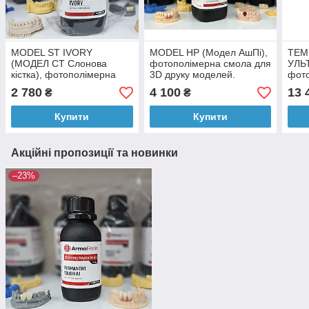
MODEL ST IVORY
MODEL HP (Модел АшПі),
TEM
(МОДЕЛ СТ Слонова
фотополімерна смола для
УЛЬТ
кістка), фотополімерна
3D друку моделей.
фото
смола для 3D друку
ArmaResin
3D д
2 780
4 100
13 
₴
₴
стоматологічних моделей.
коро
ArmaResin
Резі
Купити
Купити
Акційні пропозиції та новинки
–23%