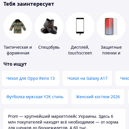
Тебя заинтересует
Тактическая и
Спецобувь
Дисплей,
Защитные
форменная
touchscreen
пленки и
одежда
для
стекла для
Что ищут
телефонов
портативных
устройств
Чехол для Oppo Reno 13
Чохол на Galaxy A17
Чехо
Футболка мужская Y2K стиль
Женский костюм 2026
Prom — крупнейший маркетплейс Украины. Здесь 6
млн покупателей находят всё необходимое — от корма
для щенков до бронежилетов. А 60 тыс.