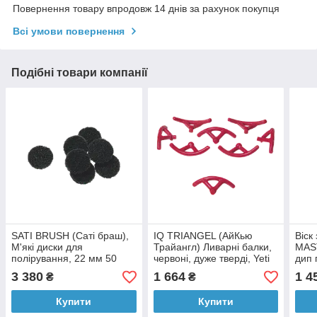
Повернення товару впродовж 14 днів за рахунок покупця
Всі умови повернення
Подібні товари компанії
SATI BRUSH (Саті браш),
IQ TRIANGEL (АйКью
Віск
М'які диски для
Трайангл) Ливарні балки,
MAS
полірування, 22 мм 50
червоні, дуже тверді, Yeti
дип 
штук, Yeti Dental
Dental (Німеччина)
гран
3 380
1 664
1 4
₴
₴
(Німеччина).
твер
Німе
Купити
Купити