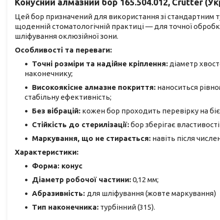
Конусний алмазний бор 165.504.012, Crutter (Ук
Цей бор призначений для використання зі стандартним 
щоденній стоматологічній практиці — для точної обробки
шліфування оклюзійної зони.
Особливості та переваги:
Точні розміри та надійне кріплення:
діаметр хвост
наконечнику;
Високоякісне алмазне покриття:
наноситься рівно
стабільну ефективність;
Без вібрацій:
кожен бор проходить перевірку на біє
Стійкість до стерилізації:
бор зберігає властивості 
Маркування, що не стирається:
навіть після числе
Характеристики:
Форма: конус
Діаметр робочої частини:
0,12 мм;
Абразивність:
для шліфування (жовте маркування)
Тип наконечника:
турбінний (315).