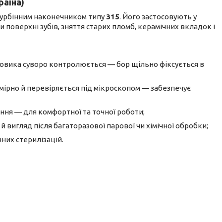
раїна)
турбінним наконечником типу
315
. Його застосовують у
 поверхні зубів, зняття старих пломб, керамічних вкладок і
овика суворо контролюється — бор щільно фіксується в
мірно й перевіряється під мікроскопом — забезпечує
ння — для комфортної та точної роботи;
й вигляд після багаторазової парової чи хімічної обробки;
нних стерилізацій.