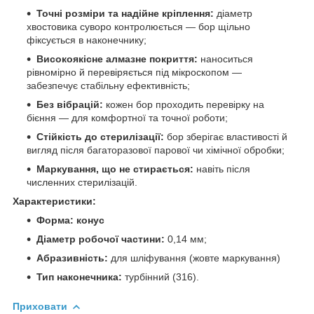
Точні розміри та надійне кріплення:
діаметр
хвостовика суворо контролюється — бор щільно
фіксується в наконечнику;
Високоякісне алмазне покриття:
наноситься
рівномірно й перевіряється під мікроскопом —
забезпечує стабільну ефективність;
Без вібрацій:
кожен бор проходить перевірку на
бієння — для комфортної та точної роботи;
Стійкість до стерилізації:
бор зберігає властивості й
вигляд після багаторазової парової чи хімічної обробки;
Маркування, що не стирається:
навіть після
численних стерилізацій.
Характеристики:
Форма: конус
Діаметр робочої частини:
0,14 мм;
Абразивність:
для шліфування (жовте маркування)
Тип наконечника:
турбінний (316).
Приховати