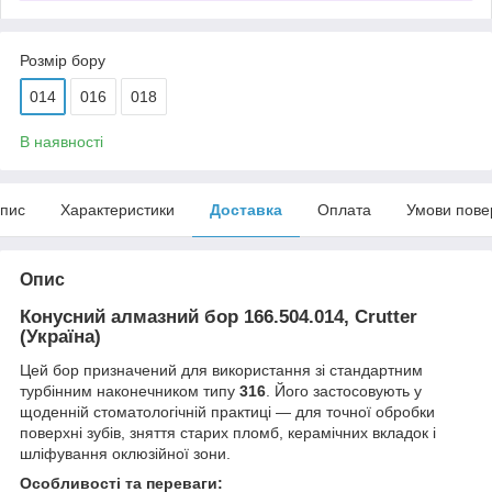
Розмір бору
014
016
018
В наявності
пис
Характеристики
Доставка
Оплата
Умови пове
Опис
Конусний алмазний бор 166.504.014, Crutter
(Україна)
Цей бор призначений для використання зі стандартним
турбінним наконечником типу
316
. Його застосовують у
щоденній стоматологічній практиці — для точної обробки
поверхні зубів, зняття старих пломб, керамічних вкладок і
шліфування оклюзійної зони.
Особливості та переваги: