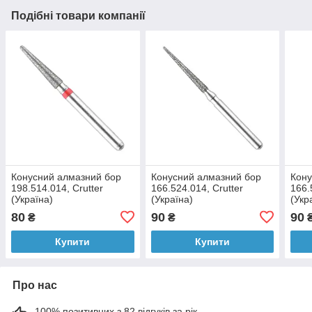
Подібні товари компанії
Конусний алмазний бор
Конусний алмазний бор
Кону
198.514.014, Crutter
166.524.014, Crutter
166.
(Україна)
(Україна)
(Укр
80
90
90
₴
₴
Купити
Купити
Про нас
100% позитивних з 82 відгуків за рік