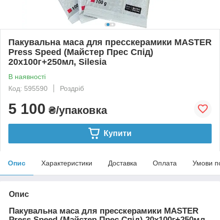
Пакувальна маса для пресскерамики MASTER
Press Speed (Майстер Прес Спід)
20х100г+250мл, Silesia
В наявності
Код: 595590
Роздріб
5 100
₴/упаковка
Купити
Опис
Характеристики
Доставка
Оплата
Умови п
Опис
Пакувальна маса для пресскерамики MASTER
Press Speed (Майстер Прес Спід) 20х100г+250мл,