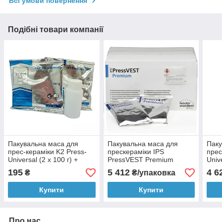
Всі умови повернення
Подібні товари компанії
Пакувальна маса для
Пакувальна маса для
Паку
прес-кераміки K2 Press-
прескераміки IPS
прес
Universal (2 x 100 г) +
PressVEST Premium
Unive
40мл. Yeti Dental
(Пресс Вест Преміум)
1000
195
5 412
4 6
₴
₴/упаковка
(Німеччина)
50х100г, Ivoclar
(Нім
Купити
Купити
Про нас