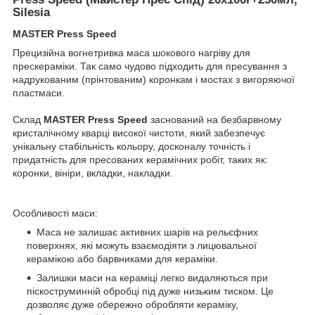
Silesia
MASTER Press Speed
Прецизійна вогнетривка маса шокового нагріву для
прескераміки. Так само чудово підходить для пресування з
надрукованим (прінтованим) коронкам і мостах з вигоряючої
пластмаси.
Склад
MASTER Press Speed
заснований на безбарвному
кристалічному кварці високої чистоти, який забезпечує
унікальну стабільність кольору, досконалу точність і
придатність для пресованих керамічних робіт, таких як:
коронки, вініри, вкладки, накладки.
Особливості маси:
Маса не залишає активних шарів на рельєфних
поверхнях, які можуть взаємодіяти з лицювальної
керамікою або барвниками для кераміки.
Залишки маси на кераміці легко видаляються при
піскоструминній обробці під дуже низьким тиском. Це
дозволяє дуже обережно обробляти кераміку,