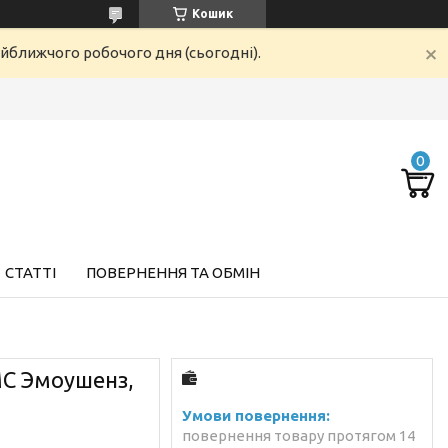
Кошик
айближчого робочого дня (сьогодні).
СТАТТІ
ПОВЕРНЕННЯ ТА ОБМІН
МС Эмоушенз,
повернення товару протягом 14