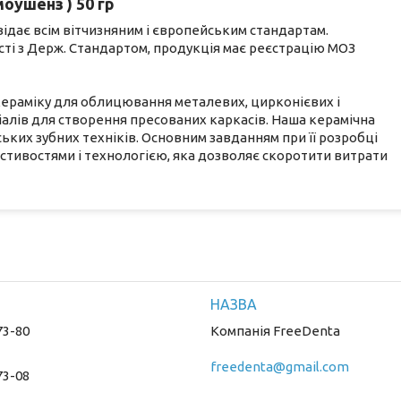
оушенз ) 50 гр
відає всім вітчизняним і європейським стандартам.
сті з Держ. Стандартом, продукція має реєстрацію МОЗ
 кераміку для облицювання металевих, цирконієвих і
ріалів для створення пресованих каркасів. Наша керамічна
ьких зубних техніків. Основним завданням при її розробці
стивостями і технологією, яка дозволяє скоротити витрати
73-80
Компанія FreeDenta
freedenta@gmail.com
73-08