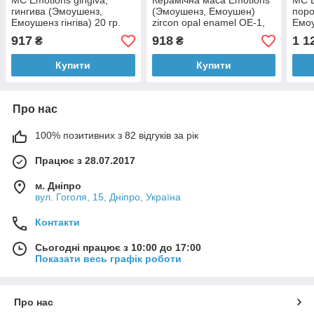
MC Emotions gingiva,
Керамічна маса Emotions
МС E
гингива (Эмоушенз,
(Эмоушенз, Емоушен)
поро
Емоушенз гінгіва) 20 гр.
zircon opal enamel OE-1,
Емоу
циркон опал емаль 20 гр.
917
918
1 1
₴
₴
Купити
Купити
Про нас
100% позитивних з 82 відгуків за рік
Працює з 28.07.2017
м. Дніпро
вул. Гоголя, 15, Дніпро, Україна
Контакти
Сьогодні працює з 10:00 до 17:00
Показати весь графік роботи
Про нас