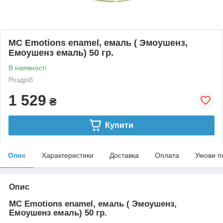
MC Emotions enamel, емаль ( Эмоушенз,
Емоушенз емаль) 50 гр.
В наявності
Роздріб
1 529
₴
Купити
Опис
Характеристики
Доставка
Оплата
Умови п
Опис
MC Emotions enamel, емаль ( Эмоушенз,
Емоушенз емаль) 50 гр.