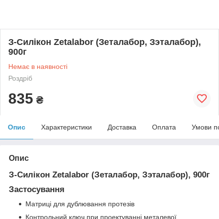
З-Силікон Zetalabor (Зеталабор, Зэталабор),
900г
Немає в наявності
Роздріб
835
₴
Опис
Характеристики
Доставка
Оплата
Умови п
Опис
З-Силікон Zetalabor (Зеталабор, Зэталабор), 900г
Застосування
Матриці для дублювання протезів
Контрольний ключ при проектуванні металевої