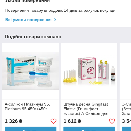
Умови повернення
Повернення товару впродовж 14 днів за рахунок покупця
Всі умови повернення
Подібні товари компанії
А-силікон Платинум 95,
Штучна десна Gingifast
З-Си
Platinum 95 450г+450г
Elastic (Гингифаст
(Зет
Еластик) А-Силікон для
Зэта
відтворення десни на
1 326
1 612
3 5
₴
₴
моделі