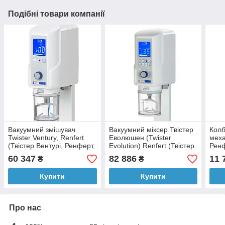
Подібні товари компанії
Вакуумний змішувач
Вакуумний міксер Твістер
Колб
Twister Ventury, Renfert
Еволюшен (Twister
меха
(Твістер Вентурі, Ренферт,
Evolution) Renfert (Твістер
Ренф
Твістер Вентурі))
Еволюшн, Ренферт)
60 347
82 886
11 
₴
₴
Купити
Купити
Про нас