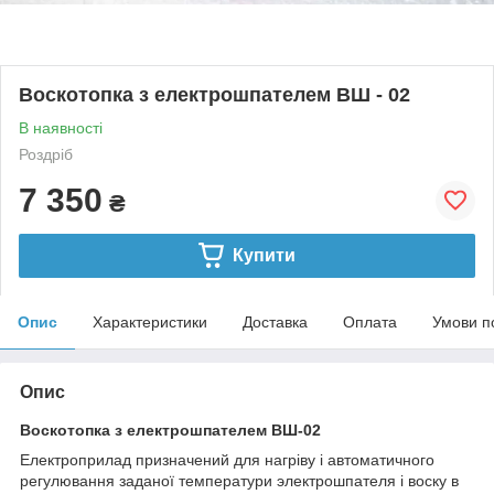
Воскотопка з електрошпателем ВШ - 02
В наявності
Роздріб
7 350
₴
Купити
Опис
Характеристики
Доставка
Оплата
Умови п
Опис
Воскотопка з електрошпателем ВШ-02
Електроприлад призначений для нагріву і автоматичного
регулювання заданої температури электрошпателя і воску в