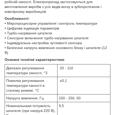
робочій ємності. Електроприлад застосовується для
виготовлення виробів з усіх видів воску в зубопротезном і
ювелірному виробництві.
Особливості:
• Мікропроцесорне управління і контроль температури
• Цифрова індикація параметрів
• Турбо-нагрівання шпателя
• Сенсорне включення турбо-нагрівання шпателя
• Індивідуальна настройка чутливості сенсора
• Безпечне напруга живлення основного блоку і шпателя (12
В)
Основні технічні характеристики
Діапазон регулювання
20 - 110
температури ємності, °З
Помилка регулювання
±0,1
температури ємності в
сталому режимі, °С
Напруга живлення, Гц
150 - 250, 50
Номинальнаая потужність
9,5
шпателя (при напрузі 220 В),