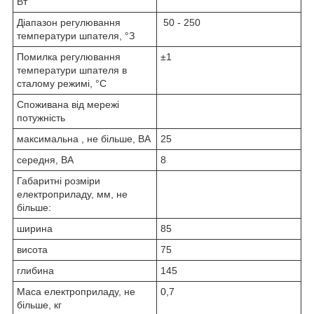
Вт
Діапазон регулювання
50 - 250
температури шпателя, °З
Помилка регулювання
±1
температури шпателя в
сталому режимі, °С
Споживана від мережі
потужність
максимальна , не більше, ВА
25
середня, ВА
8
Габаритні розміри
електроприладу, мм, не
більше:
ширина
85
висота
75
глибина
145
Маса електроприладу, не
0,7
більше, кг