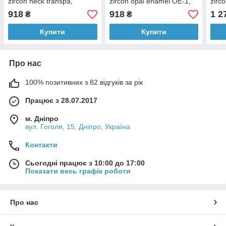
zircon neck transpa,
zircon opal enamel OE-1,
zirc
циркон нек транспа 20 гр.
циркон опал емаль 20 гр.
глаз
918
918
1 2
₴
₴
Купити
Купити
Про нас
100% позитивних з 82 відгуків за рік
Працює з 28.07.2017
м. Дніпро
вул. Гоголя, 15, Дніпро, Україна
Контакти
Сьогодні працює з 10:00 до 17:00
Показати весь графік роботи
Про нас