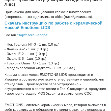
Лідс)
Призначена для облицювання каркасів виготовлених
(отпресованных) з дисиликата літію (литийдисилката).
Скачать инструкцию по работе с керамической
массой Emotions LIDS
Состав
стартового набора:
- Нек Транспа NT-3 - 1 шт. (10 гр.)
- Дентин A-2 - 1 шт. (10 гр.)
- Эмаль E-2 - 1 шт. (10 гр.)
- Эмаль E-6 - 1шт. (10 гр.)
- Транспа Опал ТО - 1 шт. (10 гр.)
- Моделировочная жидкость - 1 шт. (20 мл.)
Керамическая масса EMOTIONS LIDS производится в
Украине и соответствует всем отечественным и европейским
стандартам. Производство зарегистрировано и
осуществляется в соответствии с Гос. Стандартом, продукция
имеет регистрацию МОЗ Украины и заключение СЭС.
EMOTIONS - система керамических масс, которая включает в
себя керамику для облицовки металлических, циркониевых и