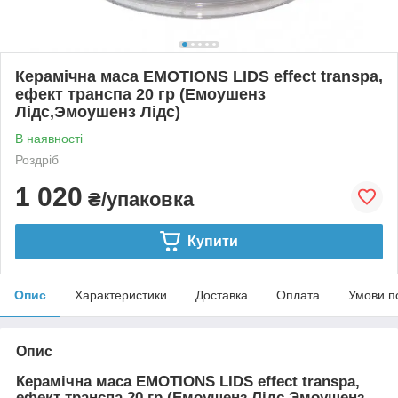
Керамічна маса EMOTIONS LIDS effect transpa,
ефект транспа 20 гр (Емоушенз
Лідс,Эмоушенз Лідс)
В наявності
Роздріб
1 020
₴/упаковка
Купити
Опис
Характеристики
Доставка
Оплата
Умови п
Опис
Керамічна маса EMOTIONS LIDS effect transpa,
ефект транспа 20 гр (Емоушенз Лідс,Эмоушенз