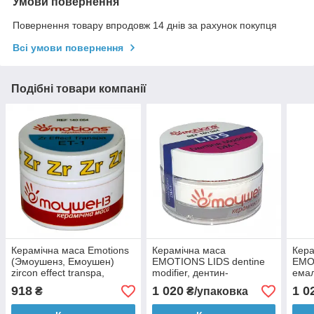
Умови повернення
Повернення товару впродовж 14 днів за рахунок покупця
Всі умови повернення
Подібні товари компанії
Керамічна маса Emotions
Керамічна маса
Кера
(Эмоушенз, Емоушен)
EMOTIONS LIDS dentine
EMO
zircon effect transpa,
modifier, дентин-
емал
циркон ефект транспа 20
модифікатор 20 гр
(Эмо
918
1 020
1 0
₴
₴/упаковка
гр.
(Эмоушенз Лідс,
Емоу
Емоушенз Лідс)