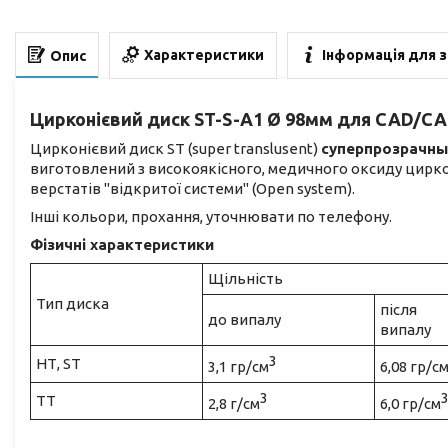
Характеристики
Інформація для 
Опис
Цирконієвий диск ST-S-A1 Ø 98мм для CAD/CA
Цирконієвий диск ЅТ (super translusent)
суперпрозрачны
виготовлений з високоякісного, медичного оксиду циркон
верстатів "відкритої системи" (Open system).
Інші кольори, прохання, уточнювати по телефону.
Фізичні характеристики
Щільність
Тип диска
після
до випалу
випалу
3
НТ, ST
3,1 гр/см
6,08 гр/с
3
TT
2,8 г/см
6,0 гр/см