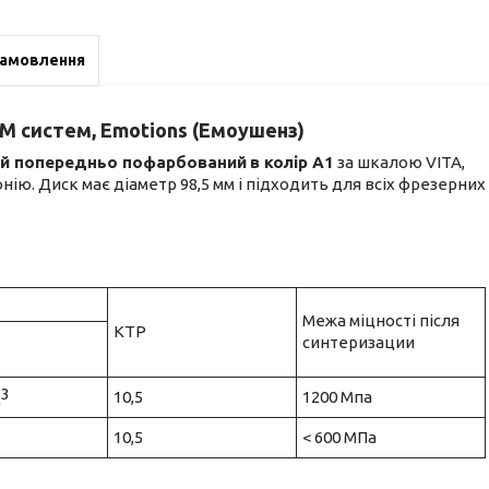
замовлення
M систем, Emotions (Емоушенз)
й попередньо пофарбований
в колір А1
за шкалою VITA,
ію. Диск має діаметр 98,5 мм і підходить для всіх фрезерних
Межа міцності після
КТР
синтеризации
3
10,5
1200 Мпа
м
3
10,5
< 600 МПа