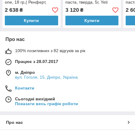
one, 18 гр,( Ренферт,
паста, тверда, 5г, Yeti
паст
Німеччина)
Dental (Німеччина).
Yeti
2 638
3 120
2 6
₴
₴
Купити
Купити
Про нас
100% позитивних з 82 відгуків за рік
Працює з 28.07.2017
м. Дніпро
вул. Гоголя, 15, Дніпро, Україна
Контакти
Сьогодні вихідний
Показати весь графік роботи
Про нас