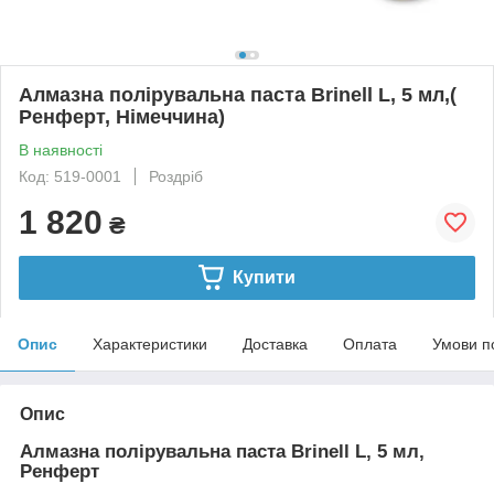
Алмазна полірувальна паста Brinell L, 5 мл,(
Ренферт, Німеччина)
В наявності
Код: 519-0001
Роздріб
1 820
₴
Купити
Опис
Характеристики
Доставка
Оплата
Умови п
Опис
Алмазна полірувальна паста Brinell L, 5 мл,
Ренферт