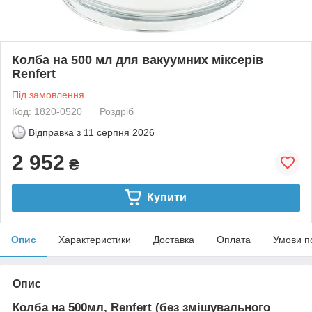
Колба на 500 мл для вакуумних міксерів
Renfert
Під замовлення
Код: 1820-0520
Роздріб
Відправка з
11 серпня 2026
2 952
₴
Купити
Опис
Характеристики
Доставка
Оплата
Умови п
Опис
Колба на 500мл, Renfert (без змішувального