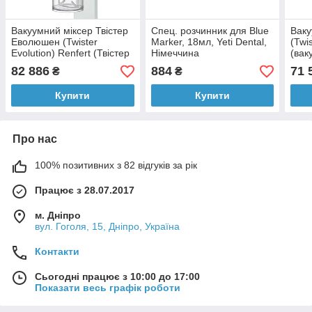
Вакуумний міксер Твістер
Спец. розчинник для Blue
Ваку
Еволюшен (Twister
Marker, 18мл, Yeti Dental,
(Twis
Evolution) Renfert (Твістер
Німеччина
(вак
Еволюшн, Ренферт)
Твіс
82 886
884
71 
₴
₴
Купити
Купити
Про нас
100% позитивних з 82 відгуків за рік
Працює з 28.07.2017
м. Дніпро
вул. Гоголя, 15, Дніпро, Україна
Контакти
Сьогодні працює з 10:00 до 17:00
Показати весь графік роботи