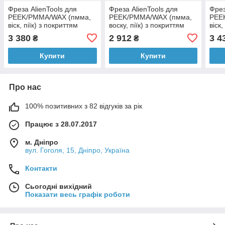
Фреза AlienTools для
Фреза AlienTools для
Фрез
PEEK/PMMA/WAX (пмма,
PEEK/PMMA/WAX (пмма,
PEE
віск, піїк) з покриттям
воску, піїк) з покриттям
віск,
FLATCOAT™TEC
FLATCOAT™TECH
FLA
3 380
2 912
3 4
₴
₴
2.5х4x50мм (Yenadent)
1.0х3х48мм imes-icore
2х4х
CORITEC
(Нім
Купити
Купити
Про нас
100% позитивних з 82 відгуків за рік
Працює з 28.07.2017
м. Дніпро
вул. Гоголя, 15, Дніпро, Україна
Контакти
Сьогодні вихідний
Показати весь графік роботи