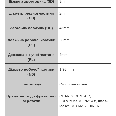
Діаметр хвостовика (SD)
3mm
Діаметр ріжучої частини
2mm
(CD)
Загальна довжина (OL)
48mm
Довжина робочої частини
25mm
(RL)
Довжина ріжучої частини
4mm
(FL)
Діаметр робочої частини
1.95 mm
(ND)
Тип кільця
Стопорне кільце
Придатність до фрезерних
CHARLY DENTAL*,
верстатів
EUROMAX MONACO*,
Imes-
Icore*
, MB MASCHINEN*