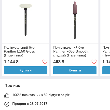
Полірувальний бур
Полірувальний бур
Полі
Panther L150 Gloss
Panther F055 Smooth,
Pant
(Німеччина)
гладкий (Німеччина)
(Нім
1 144
468
1 1
₴
₴
Купити
Купити
Про нас
100% позитивних з 82 відгуків за рік
Працює з 28.07.2017